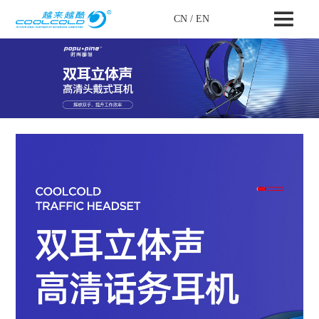
CN
/
EN